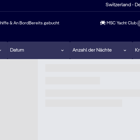
Switzerland - D
hiffe & An Bord
Bereits gebucht
MSC Yacht Club
Datum
Anzahl der Nächte
Kr