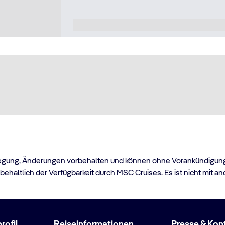
egung, Änderungen vorbehalten und können ohne Vorankündigung va
haltlich der Verfügbarkeit durch MSC Cruises. Es ist nicht mit a
ofil
Reiseinformationen
Presse & Kon