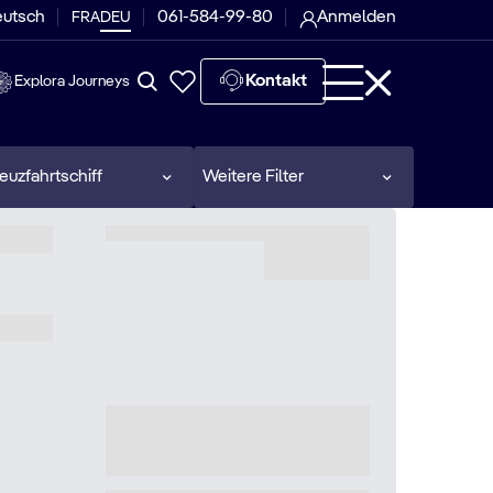
eutsch
061-584-99-80
Anmelden
FRA
DEU
Kontakt
Explora Journeys
euzfahrtschiff
Weitere Filter