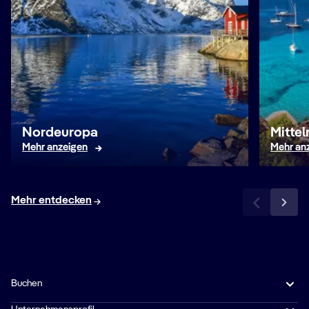
Nordeuropa
Mitte
Mehr anzeigen
Mehr an
Mehr entdecken
Buchen