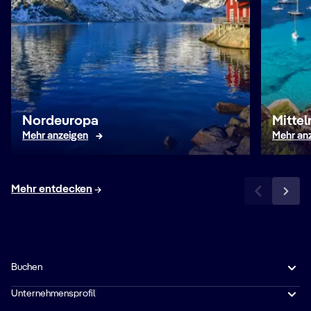
Nordeuropa
Mitte
Mehr anzeigen
Mehr an
Mehr entdecken
Buchen
Unternehmensprofil