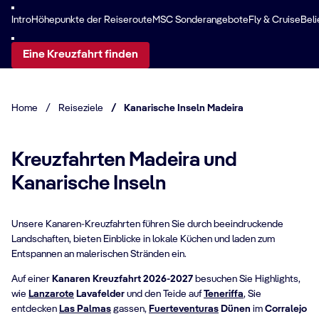
Intro
Höhepunkte der Reiseroute
MSC Sonderangebote
Fly & Cruise
Beli
Eine Kreuzfahrt finden
Home
/
Reiseziele
/
Kanarische Inseln Madeira
Kreuzfahrten Madeira und
Kanarische Inseln
Unsere Kanaren-Kreuzfahrten führen Sie durch beeindruckende
Landschaften, bieten Einblicke in lokale Küchen und laden zum
Entspannen an malerischen Stränden ein.
Auf einer
Kanaren Kreuzfahrt 2026-2027
besuchen Sie Highlights,
wie
Lanzarote
Lavafelder
und den Teide auf
Teneriffa
, Sie
entdecken
Las Palmas
gassen,
Fuerteventuras
Dünen
im
Corralejo