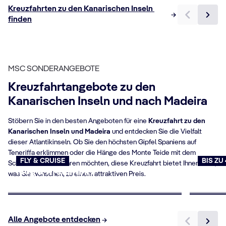
Kreuzfahrten zu den Kanarischen Inseln 
finden
MSC SONDERANGEBOTE
Kreuzfahrtangebote zu den
Kanarischen Inseln und nach Madeira
Stöbern Sie in den besten Angeboten für eine
Kreuzfahrt zu den
Kanarischen Inseln und Madeira
und entdecken Sie die Vielfalt
dieser Atlantikinseln. Ob Sie den höchsten Gipfel Spaniens auf
Teneriffa erklimmen oder die Hänge des Monte Teide mit dem
FLY & CRUISE
BIS ZU
Schlitten hinunterfahren möchten, diese Kreuzfahrt bietet Ihnen alles,
Flug & Kreuzfahrt
Last 
was Sie wünschen, zu einem attraktiven Preis.
Jetzt buchen
Jetzt b
Alle Angebote entdecken