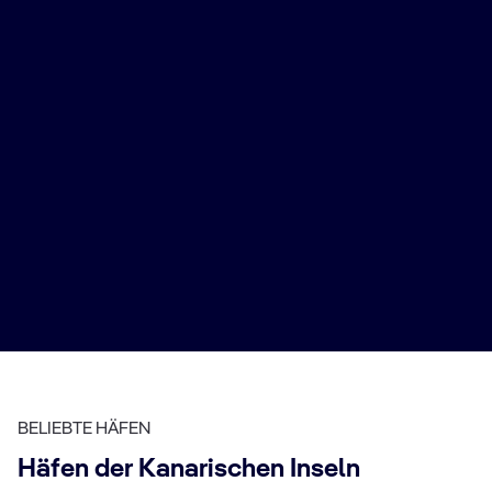
atemberaubenden Reiseziel. Mit unseren
Fly & Cruise‑Paketen können Sie ab Zürich oder Genf
starten und in Santa Cruz de Tenerife ankommen – dem
Tor zu diesen tropischen Paradiesen. Erkunden Sie die
vulkanischen Landschaften der Kanarischen Inseln,
entspannen Sie an unberührten Stränden und
entdecken Sie die einzigartige Kultur und Geschichte
dieser faszinierenden Inseln.
Jetzt buchen
BELIEBTE HÄFEN
Häfen der Kanarischen Inseln