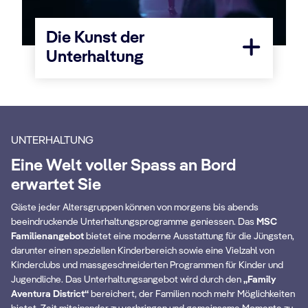
Die Kunst der
Unterhaltung
UNTERHALTUNG
Eine Welt voller Spass an Bord
erwartet Sie
Gäste jeder Altersgruppen können von morgens bis abends
beeindruckende Unterhaltungsprogramme geniessen. Das
MSC
The Clubhouse
O
Familienangebot
bietet eine moderne Ausstattung für die Jüngsten,
darunter einen speziellen Kinderbereich sowie eine Vielzahl von
Ein spannender Ort, an dem Familien
Di
Kinderclubs und massgeschneiderten Programmen für Kinder und
gemeinsam energiegeladene Unterhaltung
Bo
Jugendliche. Das Unterhaltungsangebot wird durch den
„Family
Aventura District“
geniessen können.
bereichert, der Familien noch mehr Möglichkeiten
ein