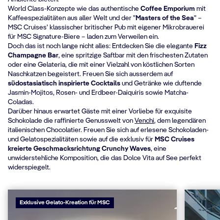
World Class-Konzepte wie das authentische
Coffee Emporium
mit
Kaffeespezialitäten aus aller Welt und der "
Masters of the Sea
" –
MSC Cruises' klassischer britischer Pub mit eigener Mikrobrauerei
für MSC Signature-Biere – laden zum Verweilen ein.
Doch das ist noch lange nicht alles: Entdecken Sie die elegante
Fizz
Champagne Bar
, eine spritzige Saftbar mit den frischesten Zutaten
oder eine Gelateria, die mit einer Vielzahl von köstlichen Sorten
Naschkatzen begeistert. Freuen Sie sich ausserdem auf
südostasiatisch inspirierte Cocktails
und Getränke wie duftende
Jasmin-Mojitos, Rosen- und Erdbeer-Daiquiris sowie Matcha-
Coladas.
Darüber hinaus erwartet Gäste mit einer Vorliebe für exquisite
Schokolade die raffinierte Genusswelt von
Venchi
, dem legendären
italienischen Chocolatier. Freuen Sie sich auf erlesene Schokoladen-
und Gelatospezialitäten sowie auf die exklusiv für
MSC Cruises
kreierte Geschmacksrichtung Crunchy Waves
, eine
unwiderstehliche Komposition, die das Dolce Vita auf See perfekt
widerspiegelt.
Exklusive Gelato-Kreation für MSC