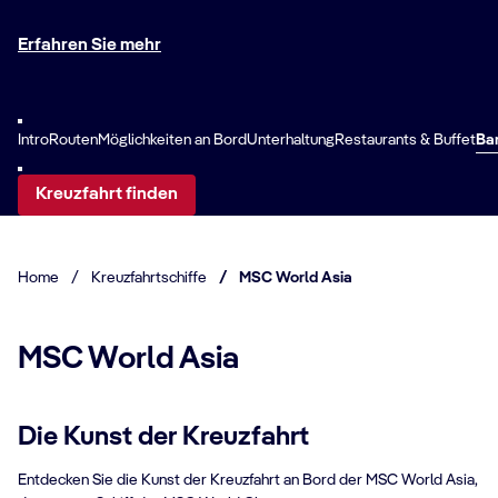
Erfahren Sie mehr
Intro
Routen
Möglichkeiten an Bord
Unterhaltung
Restaurants & Buffet
Ba
Kreuzfahrt finden
Home
/
Kreuzfahrtschiffe
/
MSC World Asia
MSC World Asia
Die Kunst der Kreuzfahrt
Entdecken Sie die Kunst der Kreuzfahrt an Bord der MSC World Asia,