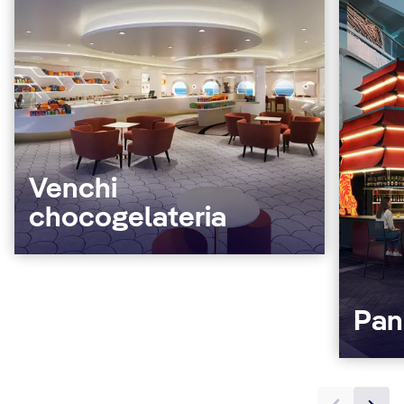
Venchi
chocogelateria
Pan