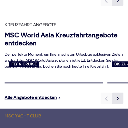
KREUZFAHRT ANGEBOTE
MSC World Asia Kreuzfahrtangebote
entdecken
Der perfekte Moment, um Ihren nächsten Urlaub zu exklusiven Zielen
an Bord der MSC World Asia zu planen, ist jetzt. Entdecken Sie die
FLY & CRUISE
BIS ZU
besten Angebote und buchen Sie noch heute Ihre Kreuzfahrt.
Flug & Kreuzfahrt
Last 
Jetzt buchen
Jetzt b
Alle Angebote entdecken
B
MSC YACHT CLUB
C