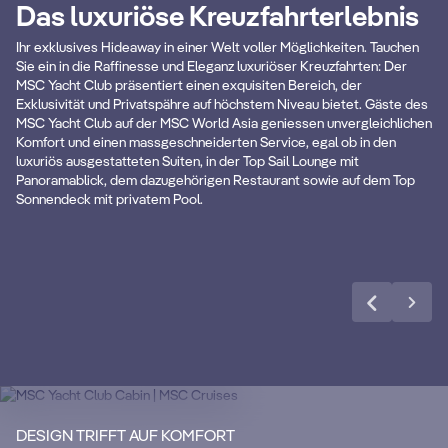
Das luxuriöse Kreuzfahrterlebnis
r
Private und exklusive
Ihr exklusives Hideaway in einer Welt voller Möglichkeiten. Tauchen
(
Sie ein in die Raffinesse und Eleganz luxuriöser Kreuzfahrten: Der
Bereiche
MSC Yacht Club präsentiert einen exquisiten Bereich, der
Exklusivität und Privatspähre auf höchstem Niveau bietet. Gäste des
Vo
MSC Yacht Club auf der MSC World Asia geniessen unvergleichlichen
Exklusive Lounge, Restaurant,
pe
Komfort und einen massgeschneiderten Service, egal ob in den
Sonnendeck & Pool
luxuriös ausgestatteten Suiten, in der Top Sail Lounge mit
Panoramablick, dem dazugehörigen Restaurant sowie auf dem Top
Sonnendeck mit privatem Pool.
Mehr erfahren
KABINENDATEN
KA
MSC Yacht Club
S
Geniessen Sie eine luxuriöse und
unvergessliche Kreuzfahrt mit unserem
Ma
DESIGN TRIFFT AUF KOMFORT