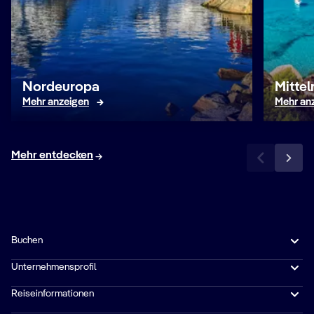
Nordeuropa
Mitte
Mehr anzeigen
Mehr an
Mehr entdecken
Buchen
Unternehmensprofil
Reiseinformationen