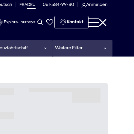
eutsch
061-584-99-80
Anmelden
FRA
DEU
Kontakt
Explora Journeys
euzfahrtschiff
Weitere Filter