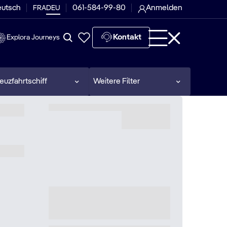
eutsch
061-584-99-80
Anmelden
FRA
DEU
Kontakt
Explora Journeys
euzfahrtschiff
Weitere Filter