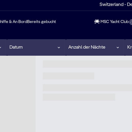
Switzerland - D
hiffe & An Bord
Bereits gebucht
MSC Yacht Club
Datum
Anzahl der Nächte
Kr