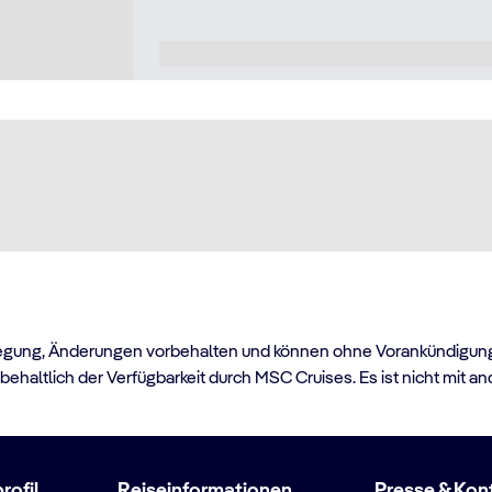
egung, Änderungen vorbehalten und können ohne Vorankündigung va
haltlich der Verfügbarkeit durch MSC Cruises. Es ist nicht mit a
ofil
Reiseinformationen
Presse & Kon