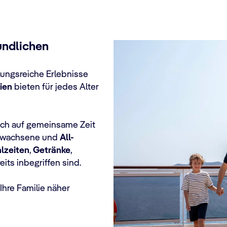
undlichen
lungsreiche Erlebnisse
ien
bieten für jedes Alter
sich auf gemeinsame Zeit
Erwachsene und
All-
lzeiten
,
Getränke
,
its inbegriffen sind.
 Ihre Familie näher