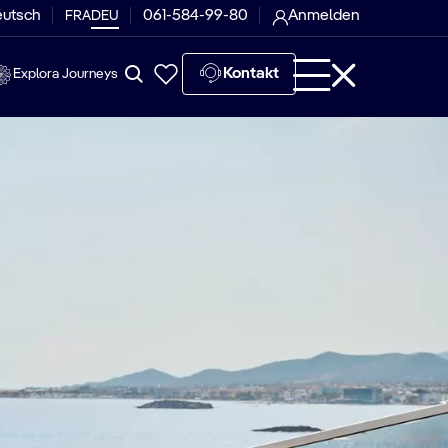
eutsch
061-584-99-80
Anmelden
FRA
DEU
Kontakt
Explora Journeys