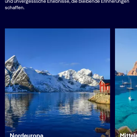
und unvergessliche Erlebnisse, die bleibende Erinnerungen
schaffen.
Nordeuropa
Mitte