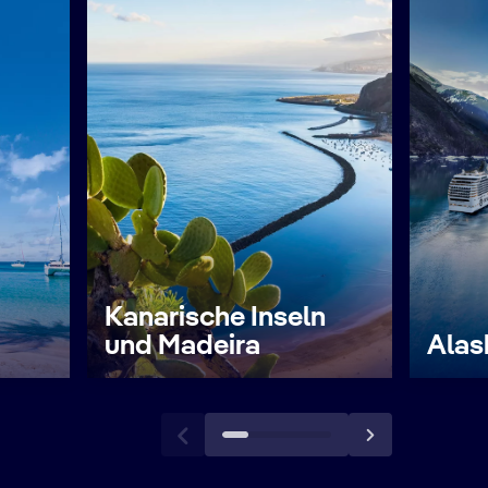
Kanarische Inseln
und Madeira
Alas