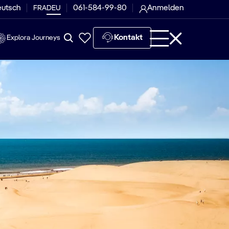
eutsch
061-584-99-80
Anmelden
FRA
DEU
Kontakt
Explora Journeys