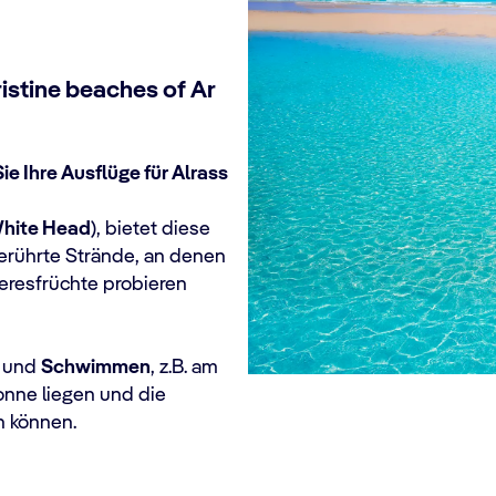
istine beaches of Ar
e Ihre Ausflüge für Alrass
hite Head
), bietet diese
erührte Strände, an denen
eeresfrüchte probieren
n
und
Schwimmen
, z.B. am
onne liegen und die
 können.