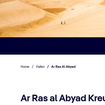
Home
/
Hafen
/
Ar Ras Al Abyad
Ar Ras al Abyad Kre