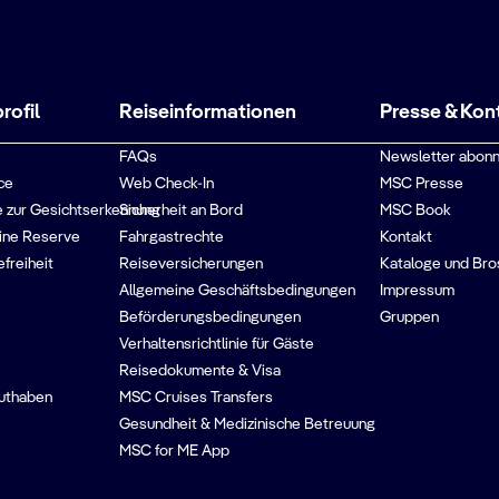
ofil
Reiseinformationen
Presse & Kon
FAQs
Newsletter abonn
ce
Web Check-In
MSC Presse
 zur Gesichtserkennung
Sicherheit an Bord
MSC Book
ine Reserve
Fahrgastrechte
Kontakt
efreiheit
Reiseversicherungen
Kataloge und Bro
Allgemeine Geschäftsbedingungen
Impressum
Beförderungsbedingungen
Gruppen
Verhaltensrichtlinie für Gäste
Reisedokumente & Visa
guthaben
MSC Cruises Transfers
Gesundheit & Medizinische Betreuung
MSC for ME App