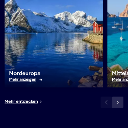
Nordeuropa
Mitte
Mehr anzeigen
Mehr an
Mehr entdecken