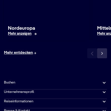
Nordeuropa
Mitte
Mehr anzeigen
Mehr an
Mehr entdecken
Buchen
Unternehmensprofil
Reiseinformationen
Presse & Kontakt