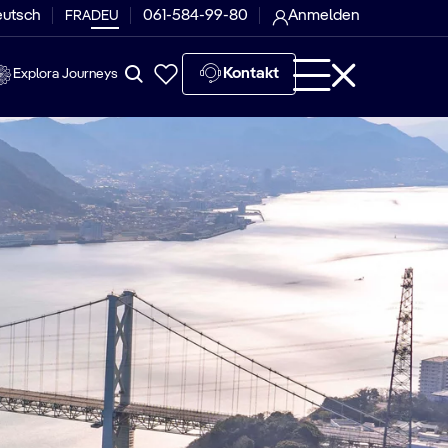
eutsch
061-584-99-80
Anmelden
FRA
DEU
Kontakt
Explora Journeys