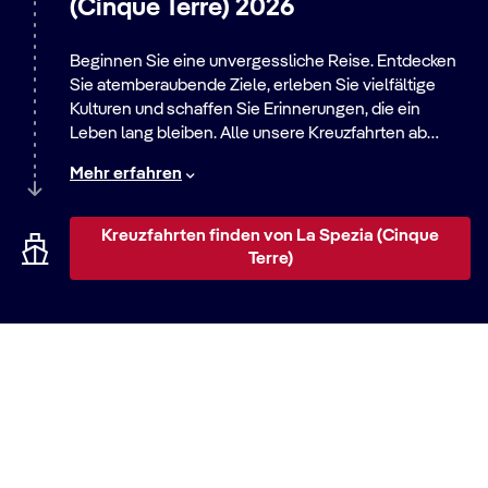
(Cinque Terre) 2026
Beginnen Sie eine unvergessliche Reise. Entdecken
Sie atemberaubende Ziele, erleben Sie vielfältige
Kulturen und schaffen Sie Erinnerungen, die ein
Leben lang bleiben. Alle unsere Kreuzfahrten ab
diesem Hafen bieten eine große Auswahl an Routen –
Mehr erfahren
von entspannten Strandaufenthalten bis zu
aufregenden Städtereisen. Entdecken Sie die Welt mit
uns!
Kreuzfahrten finden von La Spezia (Cinque
Terre)
Anreise zum Kreuzfahrtterminal La
Spezia (Cinque Terre)
Molo Garibaldi