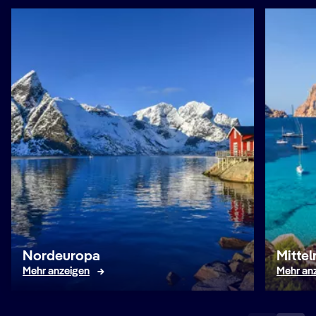
Nordeuropa
Mitte
Mehr anzeigen
Mehr an