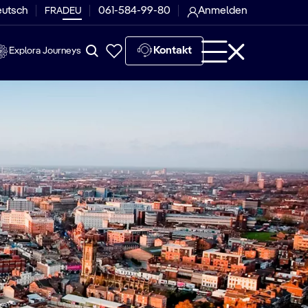
eutsch
061-584-99-80
Anmelden
FRA
DEU
Kontakt
Explora Journeys