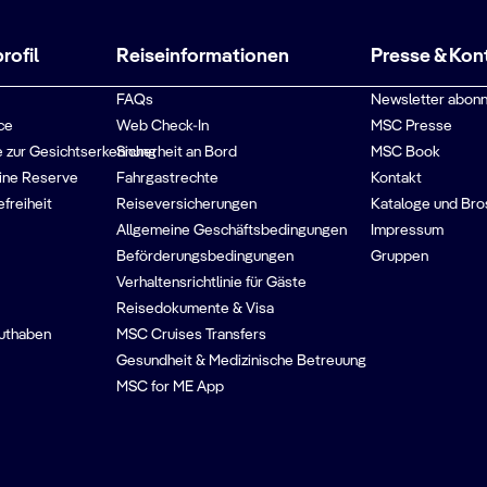
ofil
Reiseinformationen
Presse & Kon
FAQs
Newsletter abonn
ce
Web Check-In
MSC Presse
 zur Gesichtserkennung
Sicherheit an Bord
MSC Book
ine Reserve
Fahrgastrechte
Kontakt
efreiheit
Reiseversicherungen
Kataloge und Bro
Allgemeine Geschäftsbedingungen
Impressum
Beförderungsbedingungen
Gruppen
Verhaltensrichtlinie für Gäste
Reisedokumente & Visa
guthaben
MSC Cruises Transfers
Gesundheit & Medizinische Betreuung
MSC for ME App