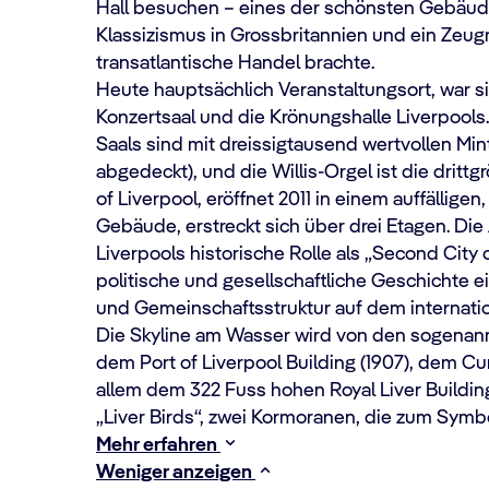
Hall besuchen – eines der schönsten Gebäud
Klassizismus in Grossbritannien und ein Zeu
transatlantische Handel brachte.
Heute hauptsächlich Veranstaltungsort, war s
Konzertsaal und die Krönungshalle Liverpool
Saals sind mit dreissigtausend wertvollen Min
abgedeckt), und die Willis-Orgel ist die drit
of Liverpool, eröffnet 2011 in einem auffälligen
Gebäude, erstreckt sich über drei Etagen. Di
Liverpools historische Rolle als „Second City
politische und gesellschaftliche Geschichte e
und Gemeinschaftsstruktur auf dem internati
Die Skyline am Wasser wird von den sogenan
dem Port of Liverpool Building (1907), dem Cun
allem dem 322 Fuss hohen Royal Liver Building
„Liver Birds“, zwei Kormoranen, die zum Symb
Mehr erfahren
Weniger anzeigen