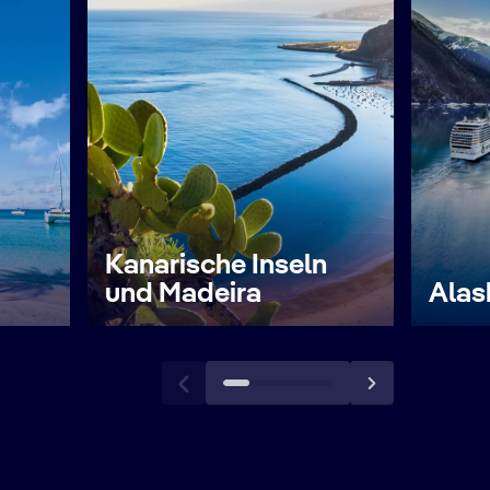
Kanarische Inseln
und Madeira
Alas