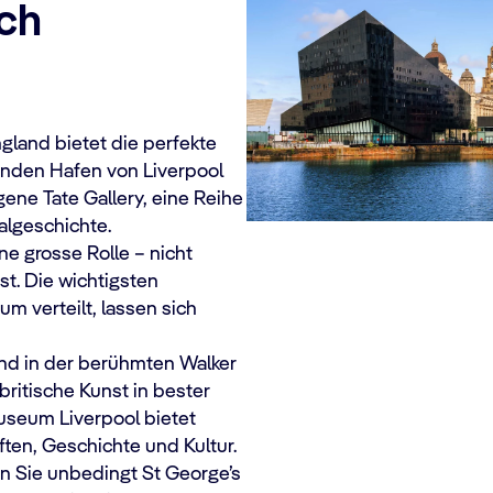
ich
gland bietet die perfekte
enden Hafen von Liverpool
gene Tate Gallery, eine Reihe
algeschichte.
ne grosse Rolle – nicht
ist. Die wichtigsten
m verteilt, lassen sich
und in der berühmten Walker
britische Kunst in bester
useum Liverpool bietet
ten, Geschichte und Kultur.
en Sie unbedingt St George’s