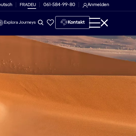
eutsch
061-584-99-80
Anmelden
FRA
DEU
Kontakt
Explora Journeys