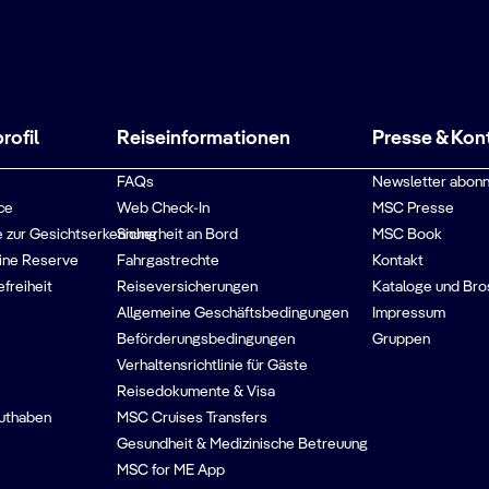
ofil
Reiseinformationen
Presse & Kon
FAQs
Newsletter abonn
ce
Web Check-In
MSC Presse
 zur Gesichtserkennung
Sicherheit an Bord
MSC Book
ine Reserve
Fahrgastrechte
Kontakt
efreiheit
Reiseversicherungen
Kataloge und Bro
Allgemeine Geschäftsbedingungen
Impressum
Beförderungsbedingungen
Gruppen
Verhaltensrichtlinie für Gäste
Reisedokumente & Visa
guthaben
MSC Cruises Transfers
Gesundheit & Medizinische Betreuung
MSC for ME App