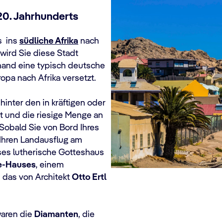
20. Jahrhunderts
s ins
südliche Afrika
nach
wird Sie diese Stadt
emand eine typisch deutsche
opa nach Afrika versetzt.
hinter den in kräftigen oder
t und die riesige Menge an
Sobald Sie von Bord Ihres
 Ihren Landausflug am
eses lutherische Gotteshaus
e-Hauses
, einem
 das von Architekt
Otto Ertl
waren die
Diamanten
, die