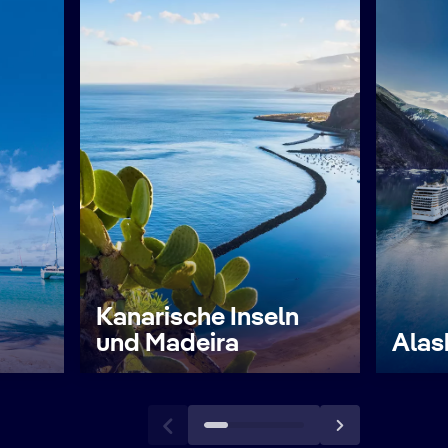
Kanarische Inseln
und Madeira
Alas