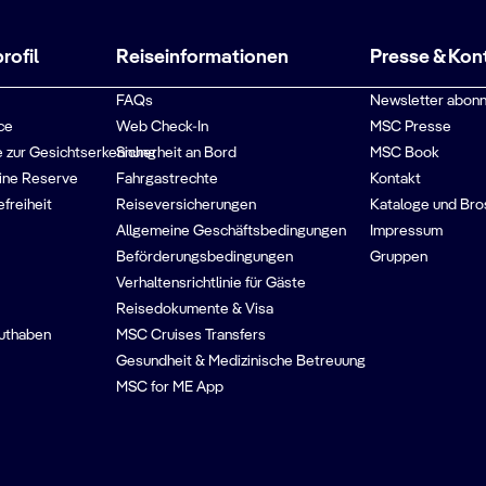
ofil
Reiseinformationen
Presse & Kon
FAQs
Newsletter abonn
ce
Web Check-In
MSC Presse
 zur Gesichtserkennung
Sicherheit an Bord
MSC Book
ine Reserve
Fahrgastrechte
Kontakt
efreiheit
Reiseversicherungen
Kataloge und Bro
Allgemeine Geschäftsbedingungen
Impressum
Beförderungsbedingungen
Gruppen
Verhaltensrichtlinie für Gäste
Reisedokumente & Visa
guthaben
MSC Cruises Transfers
Gesundheit & Medizinische Betreuung
MSC for ME App