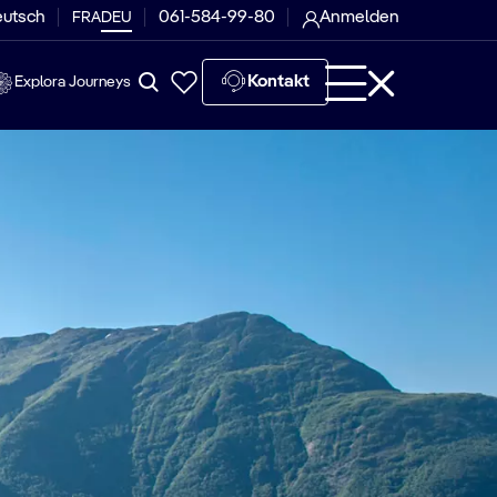
eutsch
061-584-99-80
Anmelden
FRA
DEU
Kontakt
Explora Journeys