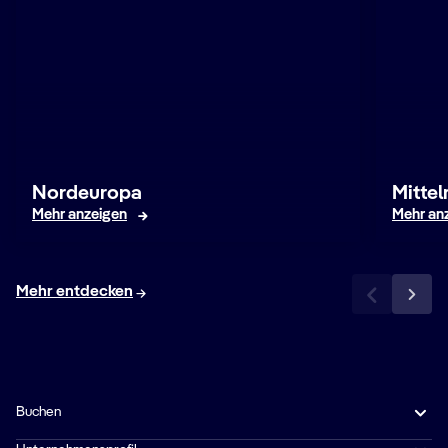
Nordeuropa
Mitte
Mehr anzeigen
Mehr an
Mehr entdecken
Buchen