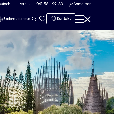
eutsch
061-584-99-80
Anmelden
FRA
DEU
Kontakt
Explora Journeys