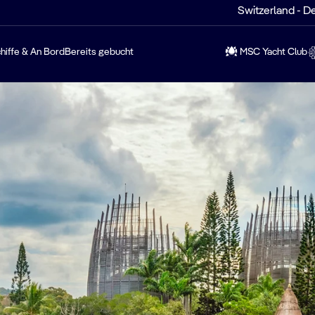
Switzerland - D
hiffe & An Bord
Bereits gebucht
MSC Yacht Club