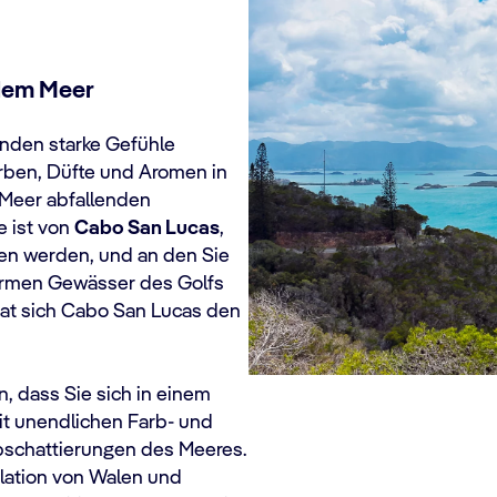
 dem Meer
senden starke Gefühle
arben, Düfte und Aromen in
e Meer abfallenden
e ist von
Cabo San Lucas
,
en werden, und an den Sie
warmen Gewässer des Golfs
, hat sich Cabo San Lucas den
, dass Sie sich in einem
t unendlichen Farb- und
bschattierungen des Meeres.
ulation von Walen und