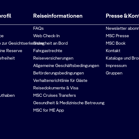
ofil
Reiseinformationen
Presse & Kon
FAQs
Newsletter abonn
ce
Web Check-In
MSC Presse
 zur Gesichtserkennung
Sicherheit an Bord
MSC Book
ine Reserve
Fahrgastrechte
Kontakt
efreiheit
Reiseversicherungen
Kataloge und Bro
Allgemeine Geschäftsbedingungen
Impressum
Beförderungsbedingungen
Gruppen
Verhaltensrichtlinie für Gäste
Reisedokumente & Visa
guthaben
MSC Cruises Transfers
Gesundheit & Medizinische Betreuung
MSC for ME App