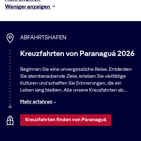
Weniger anzeigen
ABFAHRTSHAFEN
Kreuzfahrten von Paranaguá 2026
Beginnen Sie eine unvergessliche Reise. Entdecken
Sie atemberaubende Ziele, erleben Sie vielfältige
Kulturen und schaffen Sie Erinnerungen, die ein
Leben lang bleiben. Alle unsere Kreuzfahrten ab
diesem Hafen bieten eine große Auswahl an Routen –
Mehr erfahren
von entspannten Strandaufenthalten bis zu
aufregenden Städtereisen. Entdecken Sie die Welt mit
uns!
Kreuzfahrten finden von Paranaguá