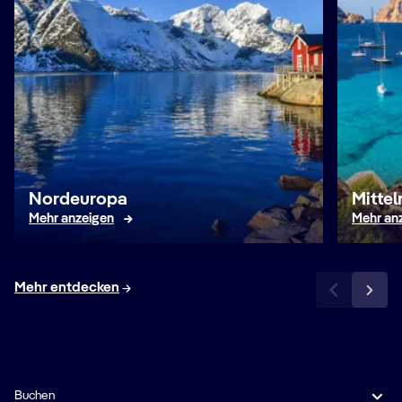
Nordeuropa
Mitte
Mehr anzeigen
Mehr an
Mehr entdecken
Buchen