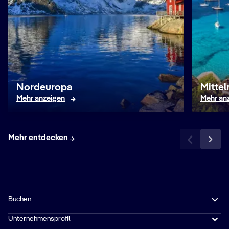
Nordeuropa
Mitte
Mehr anzeigen
Mehr an
Mehr entdecken
Buchen
Unternehmensprofil