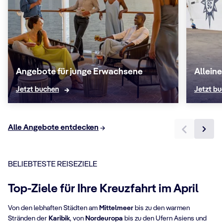
Angebote für junge Erwachsene
Allein
Jetzt buchen
Jetzt b
Alle Angebote entdecken
BELIEBTESTE REISEZIELE
Top-Ziele für Ihre Kreuzfahrt im April
Von den lebhaften Städten am
Mittelmeer
bis zu den warmen
Stränden der
Karibik
, von
Nordeuropa
bis zu den Ufern Asiens und