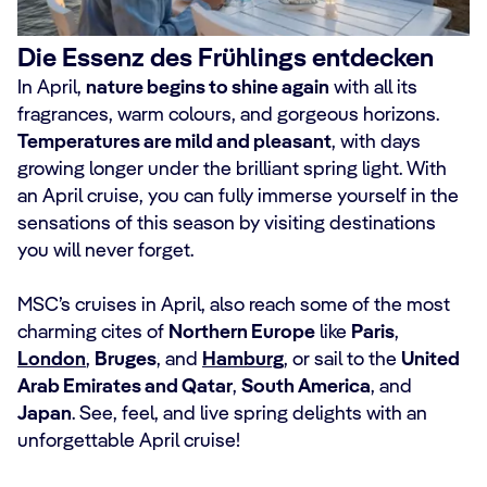
Die Essenz des Frühlings entdecken
In April,
nature begins to shine again
with all its
fragrances, warm colours, and gorgeous horizons.
Temperatures are mild and pleasant
, with days
growing longer under the brilliant spring light. With
an April cruise, you can fully immerse yourself in the
sensations of this season by visiting destinations
you will never forget.
MSC’s cruises in April, also reach some of the most
charming cites of
Northern Europe
like
Paris
,
London
,
Bruges
, and
Hamburg
, or sail to the
United
Arab Emirates and Qatar
,
South America
, and
Japan
. See, feel, and live spring delights with an
unforgettable April cruise!