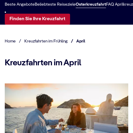
Beste Angebote
Beliebteste Reiseziele
Osterkreuzfahrt
FAQ Aprilkreuz
Finden Sie Ihre Kreuzfahrt
Home
/
Kreuzfahrten im Frühling
/
April
Kreuzfahrten im April