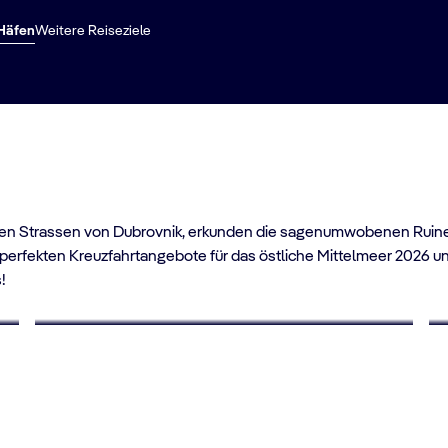
Erfahren Sie mehr
 Häfen
Weitere Reiseziele
haften Strassen von Dubrovnik, erkunden die sagenumwobenen Rui
ie perfekten Kreuzfahrtangebote für das östliche Mittelmeer 2026 
!
BIS ZU 40% RABATT
Last Minute Angebote