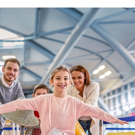
stliche Mittelmeer
rem Traumziel mit unseren
arten Sie ab einem Heimflughafen
der anderen Flughäfen in
Venedig oder Rom und gehen direkt
euzfahrt.