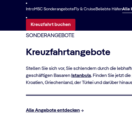
Intro
MSC Sonderangebote
Fly & Cruise
Beliebte Häfen
Alle
Kreuzfahrt buchen
SONDERANGEBOTE
Kreuzfahrtangebote
Stellen Sie sich vor, Sie schlendern durch die leb
geschäftigen Basaren
Istanbuls
. Finden Sie jetzt d
Kroatien, Griechenland, der Türkei und darüber hinaus
FLY & CRUISE
Flug & Kreuzfahrt
Alle Angebote entdecken