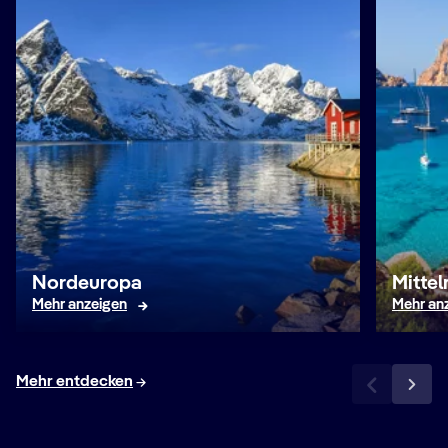
Nordeuropa
Mitte
Mehr anzeigen
Mehr an
Mehr entdecken