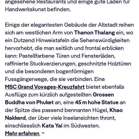
angesehene Restaurants und einige gute Läden für
Handwerkskunst befinden.
Einige der elegantesten Gebäude der Altstadt reihen
sich am westlichen Arm von
Thanon Thalang
ein, wo
ein Dutzend Hinweistafeln die Sehenswürdigkeiten
hervorhebt, die man seitlich und frontal erblicken
kann: Pastellfarbene Türen und Fensterläden,
raffinierte Stuckverzierungen, geschnitzte Holztüren
und die besonderen bogenförmigen
Fussgängerwege, die sie verbinden. Eine
MSC Grand Voyages-Kreuzfahrt
bietet ebenfalls
Ausflüge zum kürzlich aufgestellten
Grossen
Buddha von Phuket
an, eine
45 m hohe Statue
an
der Spitze des passend bennanten Hügel,
Khao
Nakkerd
, der über viele Inselansichten thront,
einschliesslich
Kata Yai
im Südwesten.
Mehr erfahren