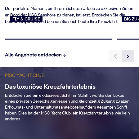
Der perfekte Moment, um Ihren nächsten Urlaub zu exklusiven Zielen
an Bord der MSC Seashore zu planen, ist jetzt. Entdecken Sie die
FLY & CRUISE
BIS ZU
besten Angebote und buchen Sie noch heute Ihre Kreuzfahrt.
Flug & Kreuzfahrt
Last 
Jetzt buchen
Jetzt b
Alle Angebote entdecken
P
e
S
MSC YACHT CLUB
Premium-Getränke
Das luxuriöse Kreuzfahrterlebnis
Ei
Entdecken Sie ein exklusives „Schiff im Schiff“, wo Sie den Luxus
ed
Premium Extra Drink package in all ship
mi
eines privaten Bereichs geniessen und gleichzeitig Zugang zu allen
.
areas.
gr
Erholungs- und Unterhaltungsangebotenauf dem gesamten Schiff
haben. Dies ist der MSC Yacht Club, ein Kreuzfahrterlebnis wie kein
anderes.
Mehr erfahren
KABINENDATEN
KA