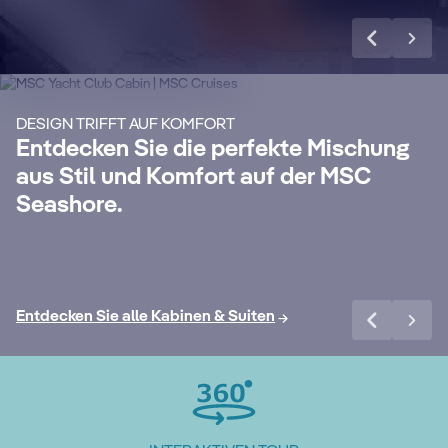
MSC Yacht Club
S
Geniessen Sie eine luxuriöse und
Ma
unvergessliche Kreuzfahrt mit unserem
un
DESIGN TRIFFT AUF KOMFORT
24-Stunden-Butler-Service, eigenem
Si
Entdecken Sie die perfekte Mischung
Concierge, All-Inclusive Getränkepaket
Wo
aus Stil und Komfort auf der MSC
Premium Extra, Internet Paket und vielen
exk
Seashore.
weiteren Vorteilen.
Mehr erfahren
Me
Entdecken Sie alle Kabinen & Suiten