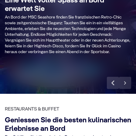
Eine Welt voller Spass an Bord
erwartet Sie
An Bord der MSC Seashore finden Sie französischen Retro-Chic
Pirates Cove
sowie zeitgenössische Eleganz: Tauchen Sie ein in ein vielfältiges
Ambiente, erleben Sie die neuesten Technologien und jede Menge
Aquapark
L
Unterhaltung. Endlose Möglichkeiten für jeden Geschmack:
Vergnügen Sie sich im Haupttheater oder in der neuen Achterlounge,
feiern Sie in der Hightech-Disco, fordern Sie Ihr Glück im Casino
heraus oder verbringen Sie einen Abend in der Sportsbar.
Mehr erfahren
RESTAURANTS & BUFFET
Geniessen Sie die besten kulinarischen
Erlebnisse an Bord