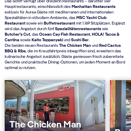
Das Schiff verfügt über dreizehn Restaurants – darunter vier
Hauptrestaurants, einschliesslich des
Manhattan Restaurants
exklusiv für Aurea Gäste mit mediterranen und internationalen
Spezialitäten in stilvollem Ambiente, das
MSC Yacht Club
Restaurant
sowie ein
Buffetrestaurant
mit 1.169 Sitzplätzen. Ergänzt
wird das Angebot durch fünf
Spezialitätenrestaurants
wie
Butcher’s Cut
, das
Ocean Cay Fish Restaurant
,
HOLA! Tacos &
Cantina
sowie
Kaito Teppanyaki
und
Sushi Bar
.
Die beiden neuen Restaurants
The Chicken Man
und
Red Cactus
BBQ & Ribs
, die im Kreuzfahrtpreis inbegriffen sind, erweitern das
kulinarische Angebot zusätzlich. Gäste geniessen frisch zubereitete
Gerichte und praktische Dining-Optionen, um jeden Moment an Bord
optimal zu nutzen.
The Chicken Man