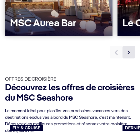
MSC Aurea Bar
Le 
OFFRES DE CROISIÈRE
Découvrez les offres de croisières
du MSC Seashore
Le moment idéal pour planifier vos prochaines vacances vers des
destinations exclusives à bord du MSC Seashore, c’est maintenant.
Découvrez les meilleures promotions et réservez votre croisière
FLY & CRUISE
DERNIÈ
dès aujourd’hui.
Croisières avec vols inclus
Last 