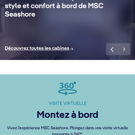
24h/24, une conciergerie dédiée, des
pro
style et confort à bord de MSC
forfaits boissons Premium Extra et
d'
Seashore
Internet inclus et bien d'autres privilèges.
av
Voir plus
Voi
Découvrez toutes les cabines
VISITE VIRTUELLE
Montez à bord
Vivez l’expérience MSC Seashore. Plongez dans une visite virtuelle
innovante à 360°.