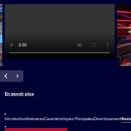
En savoir plus
Introduction
Itinéraires
Caractéristiques Principales
Divertissement
Resta