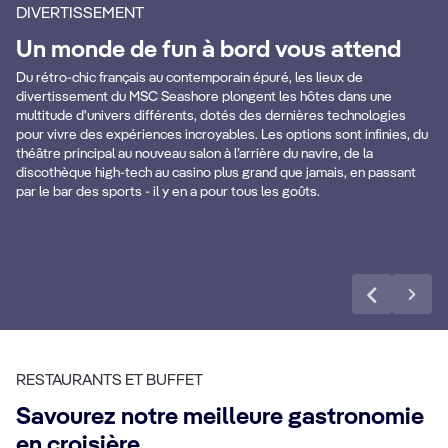
DIVERTISSEMENT
Un monde de fun à bord vous attend
Du rétro-chic français au contemporain épuré, les lieux de
Pirates Cove
divertissement du MSC Seashore plongent les hôtes dans une
multitude d'univers différents, dotés des dernières technologies
s
Aquapark
L
pour vivre des expériences incroyables. Les options sont infinies, du
théâtre principal au nouveau salon à l’arrière du navire, de la
discothèque high-tech au casino plus grand que jamais, en passant
par le bar des sports - il y en a pour tous les goûts.
En savoir plus
RESTAURANTS ET BUFFET
Savourez notre meilleure gastronomie
en croisière