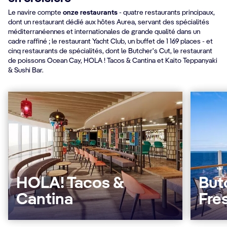
Le navire compte
onze restaurants
- quatre restaurants principaux,
dont un restaurant dédié aux hôtes Aurea, servant des spécialités
méditerranéennes et internationales de grande qualité dans un
cadre raffiné ; le restaurant Yacht Club, un buffet de 1 169 places - et
cinq restaurants de spécialités, dont le Butcher's Cut, le restaurant
de poissons Ocean Cay, HOLA ! Tacos & Cantina et Kaito Teppanyaki
& Sushi Bar.
HOLA! Tacos &
But
Cantina
Fre