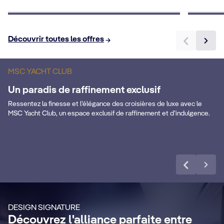
Réservez maintenant
Réserv
Découvrir toutes les offres
S
Boissons Premium
Un
MSC YACHT CLUB
Forfait Premium Extra Boissons valable
av
Un paradis de raffinement exclusif
dans toutes les zones du navire.
so
Ressentez la finesse et l’élégance des croisières de luxe avec le
MSC Yacht Club, un espace exclusif de raffinement et d’indulgence.
En savoir plus
DÉTAILS DE LA CABINE
DÉ
MSC Yacht Club
S
Profitez d'une croisière luxueuse et
DESIGN SIGNATURE
inoubliable avec un service de majordome
Re
Découvrez l'alliance parfaite entre