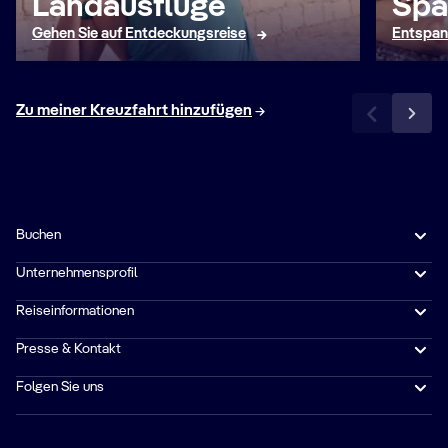
Landausflüge
Spa
Gehen Sie auf Entdeckungsreise
Entspan
Zu meiner Kreuzfahrt hinzufügen
Buchen
Unternehmensprofil
Reiseinformationen
Presse & Kontakt
Folgen Sie uns