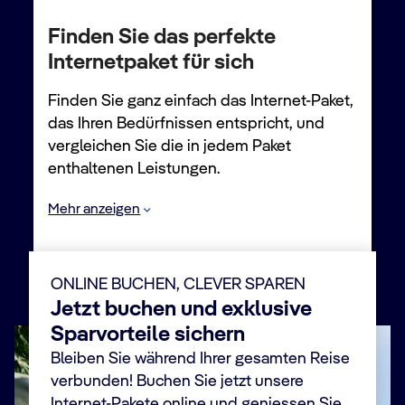
Finden Sie das perfekte
Internetpaket für sich
Finden Sie ganz einfach das Internet-Paket,
das Ihren Bedürfnissen entspricht, und
vergleichen Sie die in jedem Paket
enthaltenen Leistungen.
Mehr anzeigen
Browse
Browse &
Leistungen
Cruise
Stream
ONLINE BUCHEN, CLEVER SPAREN
Unbegrenzte Daten
✔
✔
24 Stunden Zugang
✔
✔
Jetzt buchen und exklusive
Im Internet surfen
✔
✔
Sparvorteile sichern
E-Mails und Bilder senden und
✔
✔
Bleiben Sie während Ihrer gesamten Reise
empfangen
verbunden! Buchen Sie jetzt unsere
Chatten in Messenger-Apps
✔
✔
(z.B. WhatsApp)
Internet-Pakete online und geniessen Sie