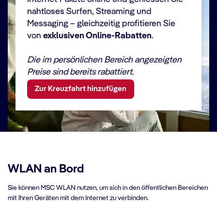
Videoanrufe
X
✔
nahtloses Surfen, Streaming und
Musik und Videos streamen
X
✔
Messaging – gleichzeitig profitieren Sie
Videos und Livestreams in
X
✔
von
exklusiven Online-Rabatten
.
sozialen Medien posten
+ Paket
+ Paket
hinzufügen
hinzufügen
Die im persönlichen Bereich angezeigten
Preise sind bereits rabattiert.
Zur Kreuzfahrt hinzufügen
WLAN an Bord
Sie können MSC WLAN nutzen, um sich in den öffentlichen Bereichen
mit Ihren Geräten mit dem Internet zu verbinden.