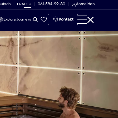
eutsch
061-584-99-80
Anmelden
FRA
DEU
Kontakt
Explora Journeys