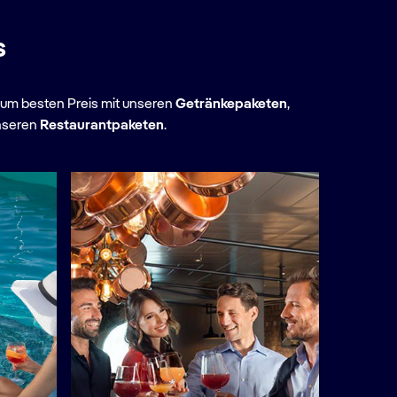
s
e zum besten Preis mit unseren
Getränkepaketen
,
unseren
Restaurantpaketen
.