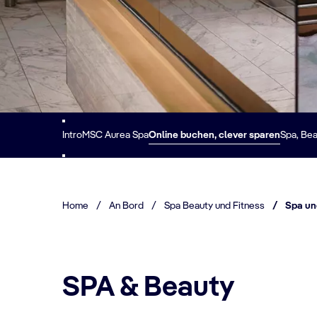
Intro
MSC Aurea Spa
Online buchen, clever sparen
Spa, Bea
Home
/
An Bord
/
Spa Beauty und Fitness
/
Spa un
SPA & Beauty