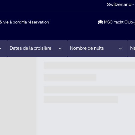
Switzerland -
& vie à bord
Ma réservation
MSC Yacht Club
Dates de la croisière
Nombre de nuits
Na