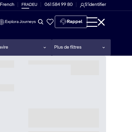
 French
061 584 99 80
S'identifier
FRA
DEU
Rappel
Explora Journeys
vire
Plus de filtres