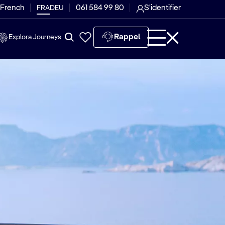
 French
061 584 99 80
S'identifier
FRA
DEU
Rappel
Explora Journeys