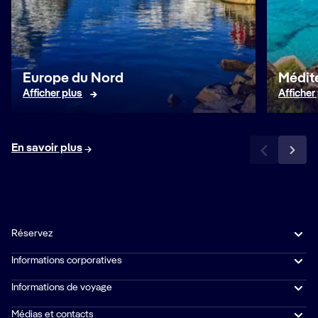
Europe du Nord
Médit
Afficher plus
Afficher
En savoir plus
Réservez
Informations corporatives
Informations de voyage
Médias et contacts