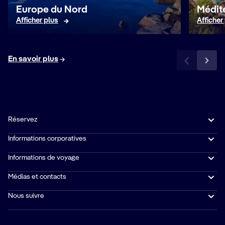
Europe du Nord
Médit
Afficher plus
Afficher
En savoir plus
Réservez
Informations corporatives
Informations de voyage
Médias et contacts
Nous suivre