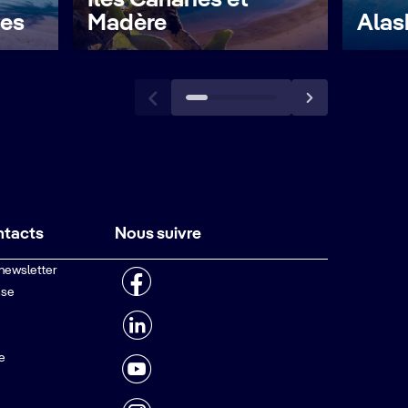
Îles Canaries et
les
Madère
Alas
ntacts
Nous suivre
 newsletter
sse
e