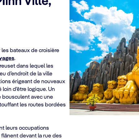
inh Ville,
r les bateaux de croisière
yages
.
creuset dans lequel les
 d’endroit de la ville
tions érigeant de nouveaux
 loin d’être logique. Un
e bousculent avec une
ouffant les routes bordées
nt leurs occupations
flânent devant la rue des