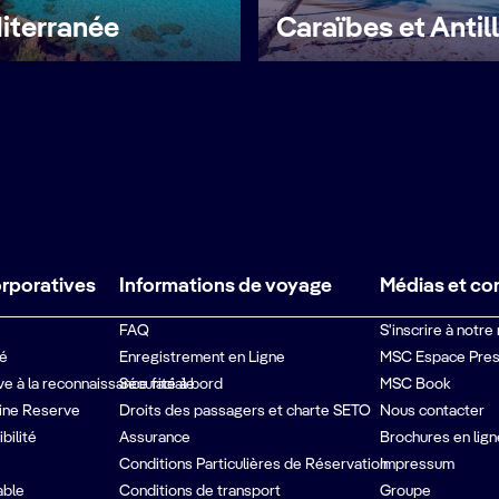
iterranée
Caraïbes et Antil
orporatives
Informations de voyage
Médias et co
FAQ
S'inscrire à notre
té
Enregistrement en Ligne
MSC Espace Pre
ive à la reconnaissance faciale
Sécurité à bord
MSC Book
ine Reserve
Droits des passagers et charte SETO
Nous contacter
bilité
Assurance
Brochures en lign
Conditions Particulières de Réservation
Impressum
able
Conditions de transport
Groupe