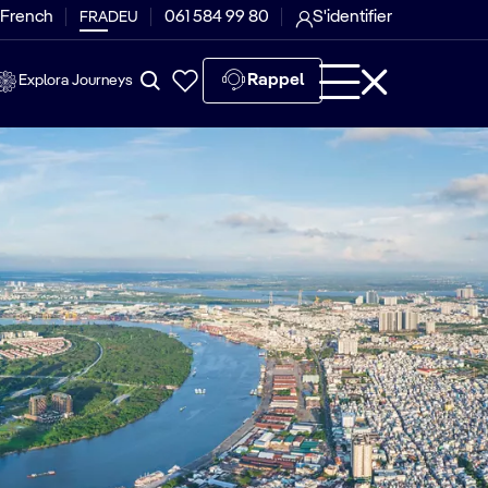
 French
061 584 99 80
S'identifier
FRA
DEU
Rappel
Explora Journeys