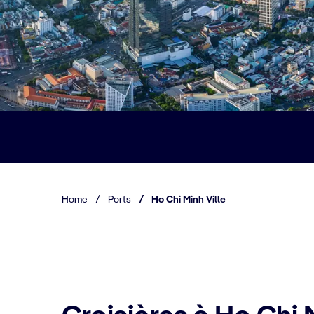
Home
/
Ports
/
Ho Chi Minh Ville