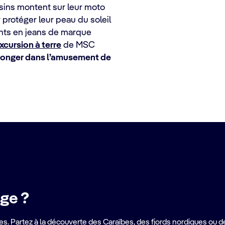
sins montent sur leur moto
protéger leur peau du soleil
ents en jeans de marque
xcursion à terre
de MSC
longer dans l’amusement de
ge ?
s. Partez à la découverte des Caraïbes, des fjords nordiques ou d