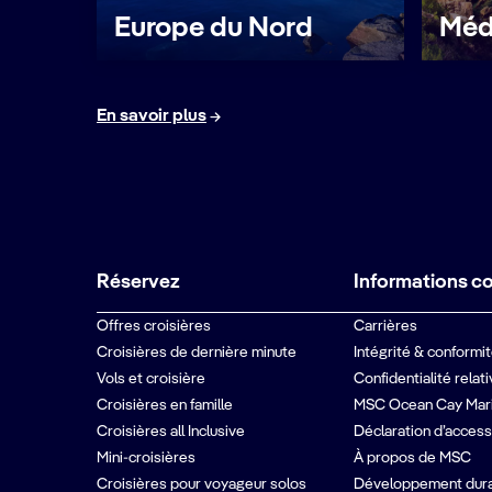
Europe du Nord
Méd
En savoir plus
Réservez
Informations c
Offres croisières
Carrières
Croisières de dernière minute
Intégrité & conformi
Vols et croisière
Confidentialité relat
Croisières en famille
MSC Ocean Cay Mar
Croisières all Inclusive
Déclaration d’accessi
Mini-croisières
À propos de MSC
Croisières pour voyageur solos
Développement dur