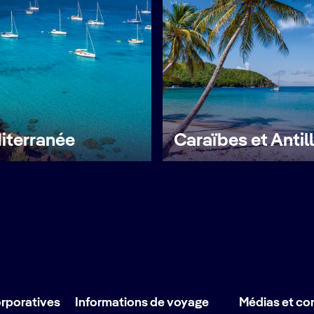
iterranée
Caraïbes et Antil
orporatives
Informations de voyage
Médias et co