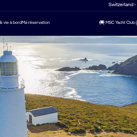
Switzerland -
& vie à bord
Ma réservation
MSC Yacht Club