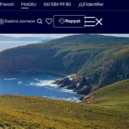
 French
061 584 99 80
S'identifier
FRA
DEU
Rappel
Explora Journeys