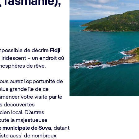
(Tasmanie),
 impossible de décrire
Fidji
 iridescent ‒ un endroit où
atmosphères de rêve.
vous aurez l’opportunité de
 plus grande île de ce
mencer votre visite par le
s découvertes
cien local. D’autres
oute la majestueuse
e municipale de Suva
, datant
xiste aussi de nombreux