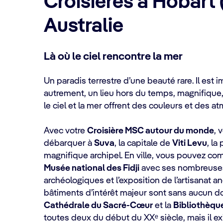
Croisières à Hobart 
Australie
Là où le ciel rencontre la mer
Un paradis terrestre d’une beauté rare. Il est
autrement, un lieu hors du temps, magnifique,
le ciel et la mer offrent des couleurs et des 
Avec votre
Croisière MSC autour du monde
, 
débarquer à
Suva
, la capitale de
Viti Levu
, la
magnifique archipel. En ville, vous pouvez com
Musée national des Fidji
avec ses nombreuse
archéologiques et l’exposition de l’artisanat an
bâtiments d’intérêt majeur sont sans aucun d
Cathédrale du Sacré-Cœur
et la
Bibliothèqu
toutes deux du début du XXᵉ siècle, mais il e