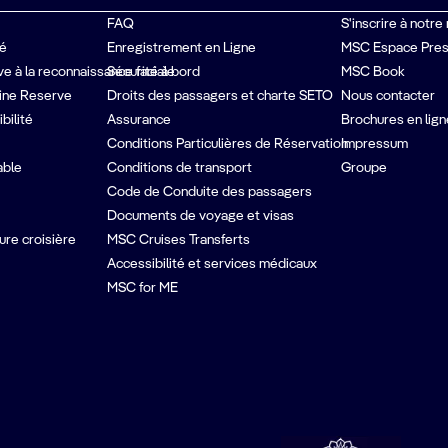
FAQ
S'inscrire à notre
té
Enregistrement en Ligne
MSC Espace Pre
ive à la reconnaissance faciale
Sécurité à bord
MSC Book
ine Reserve
Droits des passagers et charte SETO
Nous contacter
bilité
Assurance
Brochures en lign
Conditions Particulières de Réservation
Impressum
able
Conditions de transport
Groupe
Code de Conduite des passagers
Documents de voyage et visas
ure croisière
MSC Cruises Transferts
Accessibilité et services médicaux
MSC for ME