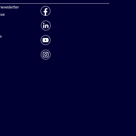
 newsletter
sse
e