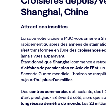
Croisières depuis/v
Shanghai, Chine
Attractions insolites
Lorsque votre croisière MSC vous amène à
Sh
rapidement qu'après des années de stagnatio
s'est transformée en l'une des
croissances éc
jamais vues auparavant.
Étant donné que
Shanghai
commence à retrou
d'affaires de premier plan en Asie de l'Est
, un
Seconde Guerre mondiale, l'horizon se rempl
aujourd'hui
plus d'un millier
.
Des
centres commerciaux
étincelants, des h
d'art
prestigieux s'élèvent à côté, alors que s
long réseau demétro du monde
. Les
23 milli