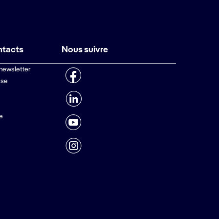
ntacts
Nous suivre
 newsletter
sse
e