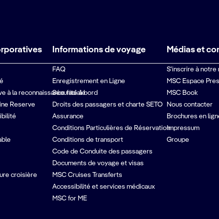
orporatives
Informations de voyage
Médias et co
FAQ
S'inscrire à notre
té
Enregistrement en Ligne
MSC Espace Pre
ive à la reconnaissance faciale
Sécurité à bord
MSC Book
ine Reserve
Droits des passagers et charte SETO
Nous contacter
bilité
Assurance
Brochures en lign
Conditions Particulières de Réservation
Impressum
able
Conditions de transport
Groupe
Code de Conduite des passagers
Documents de voyage et visas
ure croisière
MSC Cruises Transferts
Accessibilité et services médicaux
MSC for ME