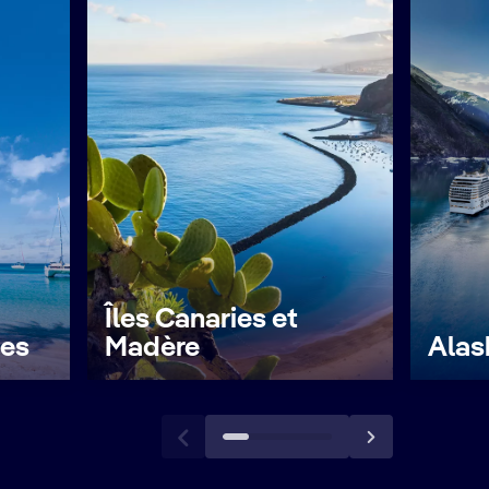
Îles Canaries et
les
Madère
Alas