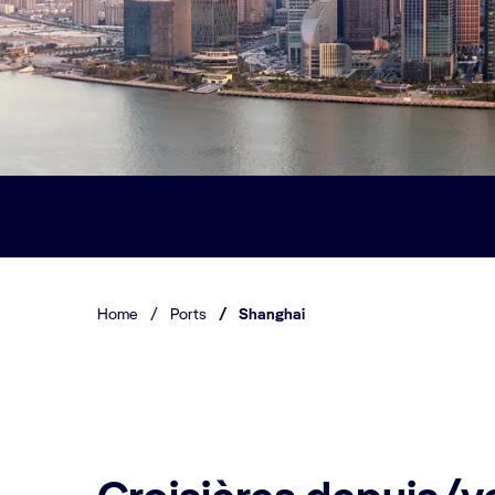
Home
/
Ports
/
Shanghai