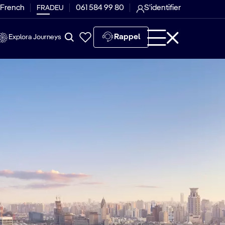
 French
061 584 99 80
S'identifier
FRA
DEU
Rappel
Explora Journeys