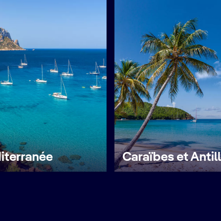
iterranée
Caraïbes et Antil