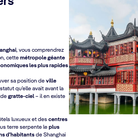
ers
anghai
, vous comprendrez
n, cette
métropole géante
onomiques les plus rapides
ver sa position de
ville
 statut qu'elle avait avant la
itde
gratte-ciel
– il en existe
ôtels luxueux et des
centres
ous terre serpente le
plus
ons d'habitants
de Shanghai