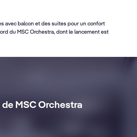
s avec balcon et des suites pour un confort
rd du MSC Orchestra, dont le lancement est
rd de MSC Orchestra
dié, des
Découvrir plus