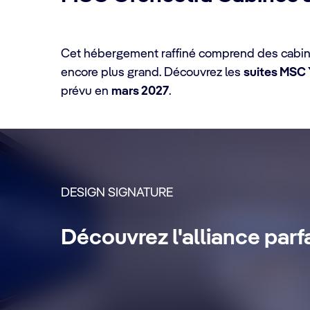
Cet hébergement raffiné comprend des cabines 
encore plus grand. Découvrez les
suites MSC 
prévu en
mars 2027
.
DÉTAILS DE LA CABINE
DESIGN SIGNATURE
MSC Yacht Club Sui
Découvrez l'alliance parf
Profitez d'une croisière luxueuse et ino
boissons Premium Extra, des forfaits Inte