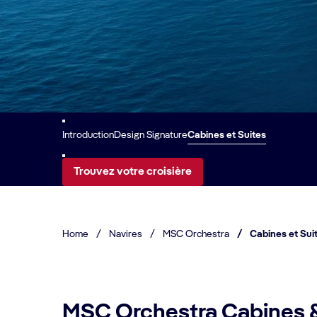
Introduction
Design Signature
Cabines et Suites
Trouvez votre croisière
Home
/
Navires
/
MSC Orchestra
/
Cabines et Sui
MSC Orchestra Cabines &