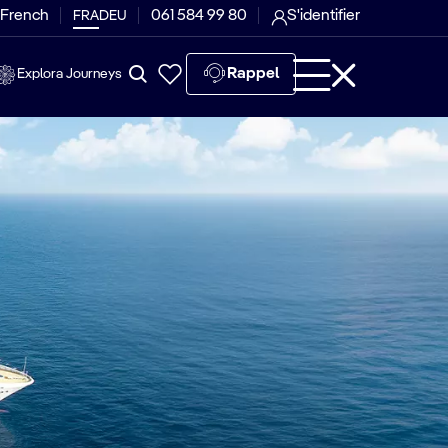
 French
061 584 99 80
S'identifier
FRA
DEU
Rappel
Explora Journeys