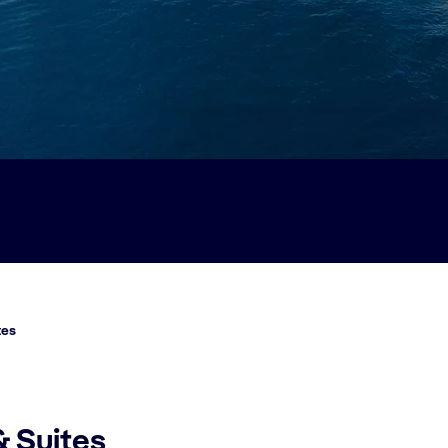
tes
 Suites