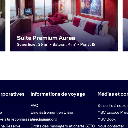
Suite Premium Aurea
Superficie : 26 m² + Balcon : 4 m² + Pont : 15
orporatives
Informations de voyage
Médias et co
FAQ
S'inscrire à notre
té
Enregistrement en Ligne
MSC Espace Pre
ive à la reconnaissance faciale
Sécurité à bord
MSC Book
ine Reserve
Droits des passagers et charte SETO
Nous contacter