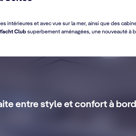
intérieures et avec vue sur la mer, ainsi que des cabine
Yacht Club
superbement aménagées, une nouveauté à bo
tes
aite entre style et confort à bo
ubliable avec un service de majordome 24h/24, un concierge dé
rnet et tout un monde de privilèges.