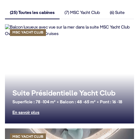
(25) Toutes les cabines
(7) MSC Yacht Club
(6) Suite
(6
MSC YACHT CLUB
Suite Présidentielle Yacht Club
Superficie : 78 -104 m² + Balcon : 48 -65 m² + Pont : 16 -18
En savoir plus
MSC YACHT CLUB