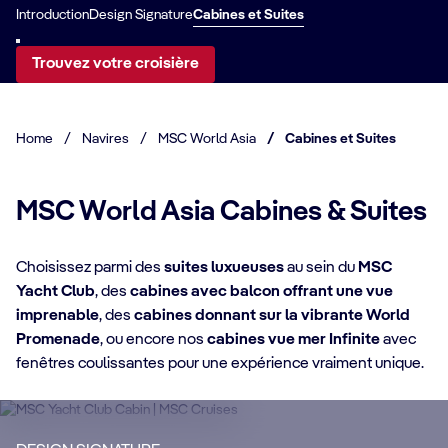
Introduction
Design Signature
Cabines et Suites
Trouvez votre croisière
Home
/
Navires
/
MSC World Asia
/
Cabines et Suites
MSC World Asia Cabines & Suites
Choisissez parmi des
suites luxueuses
au sein du
MSC
Yacht Club
, des
cabines avec balcon offrant une vue
imprenable
, des
cabines donnant sur la vibrante World
Promenade
, ou encore nos
cabines vue mer Infinite
avec
DÉTAILS DE LA CABINE
fenêtres coulissantes pour une expérience vraiment unique.
DÉ
MSC Yacht Club
S
Profitez d'une croisière luxueuse et