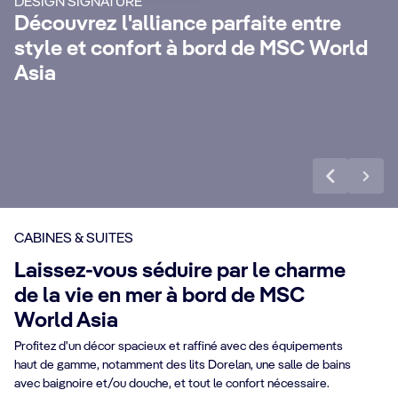
DESIGN SIGNATURE
inoubliable avec un service de majordome
Re
Découvrez l'alliance parfaite entre
24h/24, une conciergerie dédiée, des
pro
style et confort à bord de MSC World
e
forfaits boissons Premium Extra et
d'
Asia
Internet inclus et bien d'autres privilèges.
av
Voir plus
Voi
CABINES & SUITES
Laissez-vous séduire par le charme
de la vie en mer à bord de MSC
World Asia
Profitez d'un décor spacieux et raffiné avec des équipements
haut de gamme, notamment des lits Dorelan, une salle de bains
avec baignoire et/ou douche, et tout le confort nécessaire.