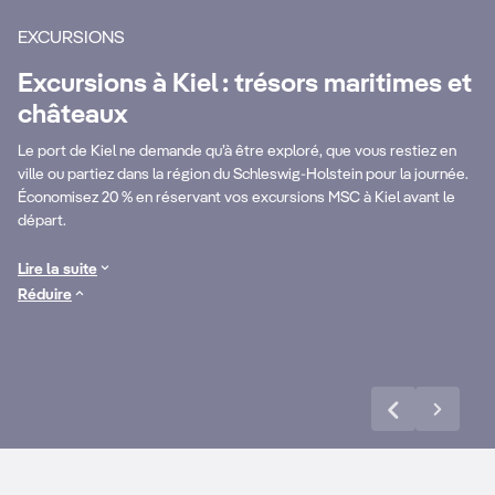
Pa
EXCURSIONS
dé
Excursions à Kiel : trésors maritimes et
d’
châteaux
Découvrez la
de
Le port de Kiel ne demande qu’à être exploré, que vous restiez en
ville ou partiez dans la région du Schleswig-Holstein pour la journée.
s
puissance maritime
d’
Économisez 20 % en réservant vos excursions MSC à Kiel avant le
départ.
de Kiel
hi
Lire la suite
Réduire
En savoir plus