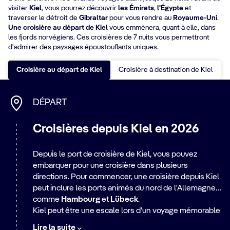
visiter
Kiel
, vous pourrez découvrir
les Émirats
,
l'Égypte
et
traverser le détroit de
Gibraltar
pour vous rendre au
Royaume-Uni
.
Une croisière au départ de Kiel
vous emmènera, quant à elle, dans
les fjords norvégiens. Ces croisières de 7 nuits vous permettront
d'admirer des paysages époustouflants uniques.
Croisière au départ de Kiel
Croisière à destination de Kiel
DÉPART
Croisières depuis Kiel en 2026
Depuis le port de croisière de Kiel, vous pouvez
embarquer pour une croisière dans plusieurs
directions. Pour commencer, une croisière depuis Kiel
peut inclure les ports animés du nord de l'Allemagne
comme
Hambourg
et
Lübeck
.
Kiel peut être une escale lors d’un voyage mémorable
depuis
Southampton
au Royaume-Uni, en passant par
Lire la suite