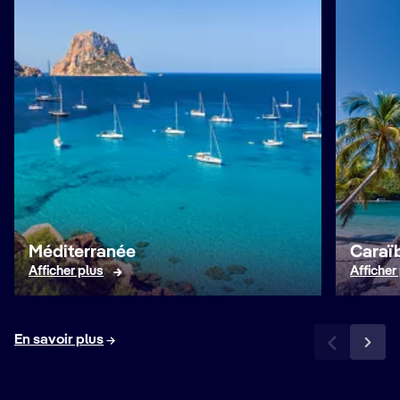
Méditerranée
Caraïb
Afficher plus
Afficher
En savoir plus