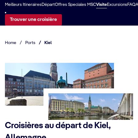
Meilleurs Itineraires
Départ
Offres Speciales MSC
Visite
Excursions
FAQ
A
Trouver une croisière
Home
/
Ports
/
Kiel
Croisières au départ de Kiel,
Allemagne