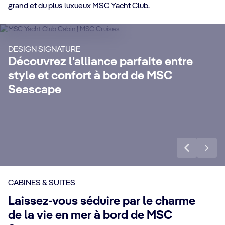
grand et du plus luxueux MSC Yacht Club.
DÉ
MSC Yacht Club
S
Profitez d'une croisière luxueuse et
DESIGN SIGNATURE
inoubliable avec un service de majordome
Re
Découvrez l'alliance parfaite entre
24h/24, une conciergerie dédiée, des
pro
style et confort à bord de MSC
e
forfaits boissons Premium Extra et
d'
Seascape
Internet inclus et bien d'autres privilèges.
av
Voir plus
Voi
CABINES & SUITES
Laissez-vous séduire par le charme
de la vie en mer à bord de MSC